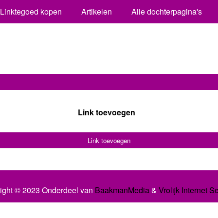
Linktegoed kopen
Artikelen
Alle dochterpagina's
Link toevoegen
Link toevoegen
ight © 2023 Onderdeel van
BaakmanMedia
&
Vrolijk Internet S