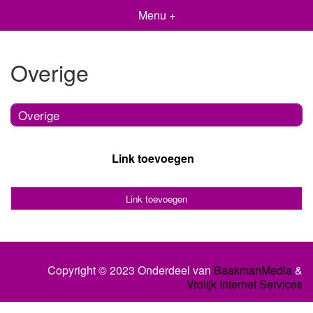
Menu +
Overige
Overige
Link toevoegen
Link toevoegen
Copyright © 2023 Onderdeel van
BaakmanMedia
&
Vrolijk Internet Services